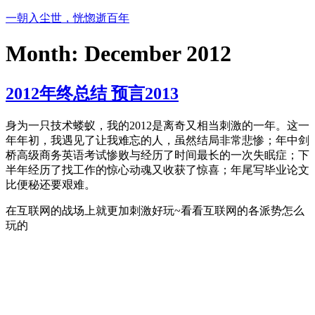
Skip
一朝入尘世，恍惚逝百年
to
content
Month:
December 2012
2012年终总结 预言2013
身为一只技术蝼蚁，我的2012是离奇又相当刺激的一年。这一
年年初，我遇见了让我难忘的人，虽然结局非常悲惨；年中剑
桥高级商务英语考试惨败与经历了时间最长的一次失眠症；下
半年经历了找工作的惊心动魂又收获了惊喜；年尾写毕业论文
比便秘还要艰难。
在互联网的战场上就更加刺激好玩~看看互联网的各派势怎么
玩的