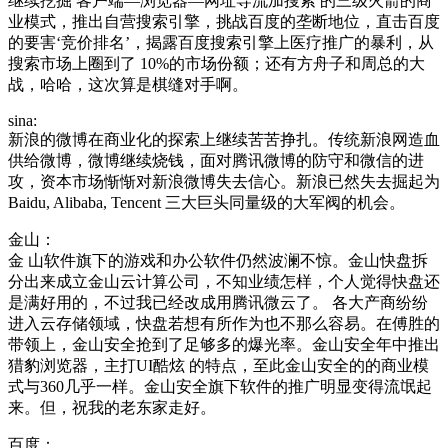
继续挖掘 客户端—浏览器—网址导流加搜索 的三级火箭的商
业模式，推出自营搜索引擎，挑战百度的垄断地位，直击百度
的要害‘竞价排名’，揭露百度搜索引擎上医疗推广的暴利，从
搜索市场上圈到了 10%的市场份额；还有方舟子和周总的大
战，哈哈，这次算是棋缝对手啊。
sina:
新浪的微博在商业化的探索上继续苦苦挣扎。传统新浪网造血
供给微博，微博继续烧钱，面对腾讯微博的防守和微信的进
攻，资本市场惭惭对新浪微博失去信心。新浪已然失去掘起为
Baidu, Alibaba, Tencent 三大巨头同量级的大军阀的机会。
金山：
金 山软件旗下的游戏和办公软件仍然波澜不惊。金山快盘拆
分出来成立金山云计算公司，不知业绩怎样，个人觉得快盘还
是满好用的，不过我已经改成用腾讯微云了。 各大产商纷纷
进入云存储领域，快盘若想有所作为也不那么容易。在傅胜的
带领上，金山安全抢到了足够多的爆光率。金山安全年中推出
猎豹浏览器，主打UI酷炫 的特点，至此金山安全的的商业模
式与360几乎一样。金山安全旗下软件的推广明显变得流氓起
来。但，祝我的老东家走好。
百度：