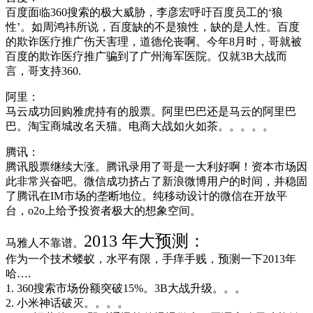
百度面临360搜索的极大威胁，李彦宏呼吁百度员工的‘狼
性’。如周鸿祎所说，百度缺的不是狼性，缺的是人性。百度
的欺诈医疗推广伤天害理，道德伦丧啊。今年8月时，哥就被
百度的欺诈医疗推广骗到了广州海军医院。仅就3B大战而
言，哥支持360.
阿里：
马云成功回购雅虎持有的股票。阿里巴巴还是马云的阿里巴
巴。淘宝商城改名天猫。电商大战如火如茶。。。。。
腾讯：
腾讯股票继续大涨。腾讯录用了哥是一大利好啊！资本市场因
此非常兴奋吧。微信成功挤占了新浪微博用户的时间，并稳固
了腾讯在IM市场的垄断地位。纯移动设计的微信在开放平
台，o2o上给予投资者极大的想象空间。
2013 年大预测：
马雅人不靠谱。
作为一个技术蝼蚁，水平有限，手痒手贱，预测一下2013年
哈….
1. 360搜索市场份额突破15%。3B大战升级。。。
2. 小米神话破灭。。。。