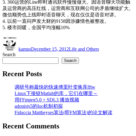
3. 360运营的Line即时通讯软件慢慢做大。因语音聊天功能触
及运营商的高压红线，运营商和互联网公司的矛盾继续扩大。
微信顺势也上线即时语音聊天，现在仅仅是语音对讲。
4. 以前一直闷声发大财的9158因涉嫌情色被整改。
5. 楼市回暖，全国平均涨幅10%
Author
Posted
Categories
on
kamus
December 15, 2012
Life and Others
Search
Search
Recent Posts
调研号称最快的快速傅里叶变换库fftw
Linux下接链Matlab的库，它们在哪里～
用FFmpeg5.0 + SDL3 播放视频
adonisjs5的Ioc机制初探
Fiduccia Mattheyses算法(即FM算法)的论文解读
Recent Comments