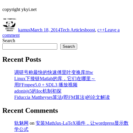
copyright ykyi.net
Author
Posted
Categories
Tags
on
kamus
March 18, 2014
Tech Articles
boost
,
c++
Leave a
on
comment
boost::io_service
Search
的
Search
poll_one
和
Recent Posts
run_one
有
调研号称最快的快速傅里叶变换库fftw
什
Linux下接链Matlab的库，它们在哪里～
么
用FFmpeg5.0 + SDL3 播放视频
区
adonisjs5的Ioc机制初探
别
Fiduccia Mattheyses算法(即FM算法)的论文解读
Recent Comments
轨魅网
on
安装MathJax-LaTeX插件，让wordpress显示数
学公式