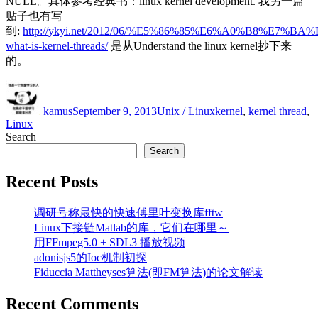
NULL。具体参考经典书：linux kernel development. 我另一篇
贴子也有写
到:
http://ykyi.net/2012/06/%E5%86%85%E6%A0%B8%
what-is-kernel-threads/
是从Understand the linux kernel抄下来
的。
Author
Posted
Categories
Tags
on
kamus
September 9, 2013
Unix / Linux
kernel
,
kernel thread
,
Linux
Search
Search
Recent Posts
调研号称最快的快速傅里叶变换库fftw
Linux下接链Matlab的库，它们在哪里～
用FFmpeg5.0 + SDL3 播放视频
adonisjs5的Ioc机制初探
Fiduccia Mattheyses算法(即FM算法)的论文解读
Recent Comments