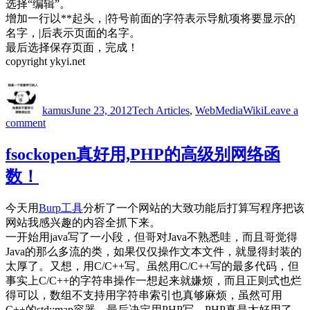
选择“编辑”。
增加一行以**起头，|符号前面的字符表示导航项将要显示的
名字，|后表示页面的名字。
最后选择保存页面，完成！
copyright ykyi.net
Author
Posted
Categories
Tags
on
kamus
June 23, 2012
Tech Articles
,
Web
MediaWiki
Leave a
on
comment
MediaWiki
入
fsockopen真好用,PHP的高级别网络函
门
数！
教
程
今天用
Burp工具
分析了一个网站的大致功能后打算写程序把该
网站我感兴趣的内容全抓下来。
一开始用java写了一小段，但哥对Java不熟悉哇，而且哥觉得
Java的那么多流的类，如果仅仅操作文本文件，就显得封装的
太厚了。又想，用C/C++写。虽然用C/C++写的最多代码，但
事实上C/C++的字符串操作一想起来就嫌烦，而且正则式也烂
得可以，数组不支持用字符串索引也真够麻烦，虽然可用
C++的std::map容器。最后决定用PHP写…PHP真是太好用了