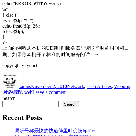
errno –
echo “ERROR:
errstr
\n”;
} else {
fwrite($fp, “\n”);
echo fread($fp, 26);
fclose($fp);
}
?>
上面的例程从本机的UDP时间服务器里读取当时的时间和日
期。如果你本机开了标准的时间服务的话~~~
copyright ykyi.net
Author
Posted
Categories
Tags
on
kamus
November 2, 2010
Network
,
Tech Articles
,
Web
php
on
网络编程
,
web
Leave a comment
fsockopen
Search
真
Search
好
用,PHP
Recent Posts
的
高
调研号称最快的快速傅里叶变换库fftw
级