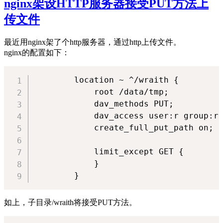
nginx架设HTTP服务器接受PUT方法上
架
传文件
的
回
复
最近用nginx架了个http服务器，通过http上传文件。
中
nginx的配置如下：
显
示
        location ~ ^/wraith {

中
            root /data/tmp;

文
utf8
            dav_methods PUT;

字
            dav_access user:r group:r 
符，
            create_full_put_path on;

而
不
            limit_except GET {

是
            }

unicode-
escape
字
符
如上，子目录/wraith将接受PUT方法。
串