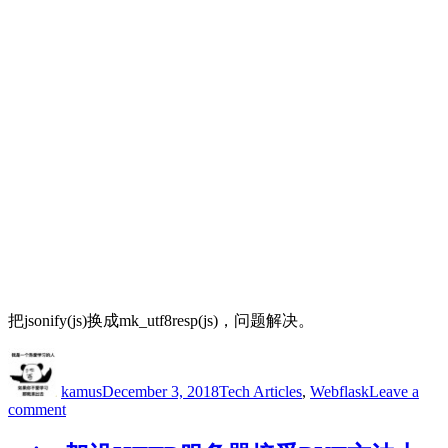
把jsonify(js)换成mk_utf8resp(js)，问题解决。
Author
Posted
Categories
Tags
on
kamus
December 3, 2018
Tech Articles
,
Web
flask
Leave a
on
comment
flask
框