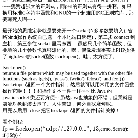
~~~犹赞超强大的正则式，同perl的正则式有得一拼啊。如果
换用标准C字符串函数和GNU的一个超难用的C正则式库，那
要写死人啊~~~
最开始的思维定势就是要先开一个socket(N多参数要填入), 省
略bind(操作系统自已选一个本地端口绑定)，第二步 connect 到
主机，第三步往 socket 里写东西… 虽然只几个简单函数，但
要填的几个参数也真够难记的。嘿，偶像发现事实上PHP提供
了high-level的socket函数 fsockopen()。哇，太方便了。
fsockopen()
returns a file pointer which may be used together with the other file
functions (such as fgets(), fgetss(), fwrite(), fclose(), and feof())
fsocketopen返回一个文件指针，然后就可以用常用的文件函数
操作它啦！！！和操作文本一件一样~~~ 比 Java 的
java.io.socket 类还要方便~~虽然java也抽象的不错，但我就是
嫌流对象封装太厚了。人生苦短，何必自找麻烦呢。
用完以后用 fclose 把它fsockopen返回的文件指针关掉！
看个例程:
fp = fsockopen(“udp://127.0.0.1”, 13,
errno, $errstr);
if (!$fp) {