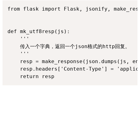
from flask import Flask, jsonify, make_resp
def mk_utf8resp(js):

    '''

    传入一个字典，返回一个json格式的http回复。

    '''

    resp = make_response(json.dumps(js, ens
    resp.headers['Content-Type'] = 'applica