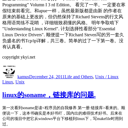
Programming” Volumn I 3 rd Edition。 看完了一半。一定要在寒
假结束前看完。和apue一样，虽然最新版都是由新 的作者在
原来的基础上更改的，但仍然保持了Richard Stevens的行文风
格用语简练不花哨 ，详细细致易懂的风格。 明年争取啃下
"Understanding Linux Kernel". 计划选择性看部分"Essential
Linux Device Drivers". 顺便提一下Richard Steven写的另一套久
负盛名的书Tcp/ip详解，共三卷。简单的过了一下第一卷。没
有认真看。
copyright ykyi.net
Author
Posted
Categories
Tags
on
kamus
December 24, 2011
Life and Others
,
Unix / Linux
Linux
,
Unix
linux的soname，链接库的问题.
第一次看到soname是读<程序员的自我修养.第一册:链接库>看来的。顺
便说一下，这本书确实是本好书吖，国内出的难得技术好书。后来在
公司的项目中把它从windows平台下移植到linux下，写makefile时用到
过。