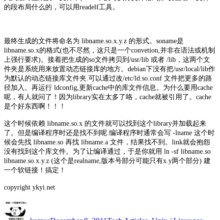
的段布局什么的，可以用readelf工具。
最终生成的文件将命名为 libname.so.x.y.z 的形式。soname是
libname.so.x的格式(也不尽然，这只是一个convetion,并非在语法或机制
上强行要求)。接着把生成的so文件拷贝到/usr/lib 或者 /lib，这两个文
件夹是系统用来放置动态链接库的地方。debian下没有把/usr/local/lib作
为默认的动态链接库文件夹.可以通过改/etc/ld.so.conf 文件把更多的路
径加入。再运行 ldconfig,更新cache中的库文件信息。为什么要用cache
呢，有人就问了！因为library实在太多了咯，cache就被引用了。cache
是个好东西啊！！！
这个时候依赖 libname.so.x 的文件就可以找到这个library并加载起来
了。但是编译程序时还是找不到呢.编译程序时通常会写 -lname 这个时
候会先找 libname.so 再找 libname.a 文件，结果找不到。link就会抱怨
没有找到这个库文件。为了让编译通过，于是你就用 ln -sf libname.so
libname.so.x.y.z (这个是realname,版本号部分可能只有x.y两个部分) 建
一个软链接！搞定！
copyright ykyi.net
Author
Posted
Categories
Tags
on