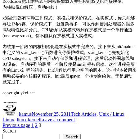
Bootloader把压缩格式的内核映象载入并把控制权交给内核映像。
内核映像自解压，启动内核！
x86处理器有两种工作模式。实模式和保护模式。在实模式，你只能够
寻址1M内存。保护模式下，就复杂得多，可以作到使用处理器的很多
高级特性比如分页。CPU必须从实模式转到保护模式是一个单行通道
(one-way street)。你不能从保护模式退入实模式。
内核第一阶段的内核初始化是在实模式中完成的。接下来从init/main.c
中定义的 start_kernel()函数进入你保护模式。start_kernel()先初始化
CPU subsystem。接下来启动存储器和进程管理。然后启动外围总线和
IO设备。启动序列的最后一个阶段便是init进程被启动。这个进程是所
有的Linux进程的祖先。Init进程执行用户空间的脚本。这些脚本被用来
启动必要的内核服务程序。Init最后spawn一个控制台给你。于是启动
就完成了。
copyright ykyi.net
Author
Posted
Categories
Tags
on
kamus
November 25, 2011
Tech Articles
,
Unix / Linux
on
Linux
,
linux kernel
Leave a comment
Posts
Page
Page
Page
Linux
Previous page
1
2
3
Search
的
pagination
Search
开