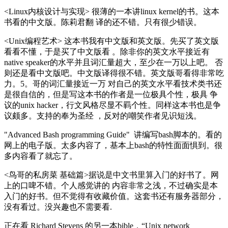
<Linux内核设计与实现> 很薄的一本讲linux kernel的书。这本
书看的中文版。陈莉君翻 译的还不错。只有很少错误。
<Unix编程艺术> 这本书我有中文版和英文版。先买了英文版
看看不懂，于是买了中文版看 。除非你的英文水平接近有
native speaker的水平并且词汇量超大，至少在一万以上吧。 否
则还是看中文版吧。中文版译得很不错。英文版哥看得非常吃
力。5。哥的词汇量接近一万 对自己的英文水平看技术类书还
是很自信的，但是写这本书的作者是一位极具个性，极具 争
议的unix hacker，行文风格尽显不羁个性。同样这本书也是争
议颇多。支持的奉为圣经 ，反对的嘲笑作者见识短浅。
"Advanced Bash programming Guide" 讲编写bash脚本的。看的
网上的电子版。太多内容了，基本上bash的特性面面惧到。很
多内容看了就忘了。
<鸟哥的私房菜 基础篇>据说是中文书里算入门的好书了。网
上的口啤不错。个人感觉讲的 内容非常之浅，不过确实是本
入门的好书。但不觉得有收藏价值。这套书还有服务器部分，
没有看过。没兴趣也不需要看.
正在看 Richard Stevens 的另一本bible，“Unix network