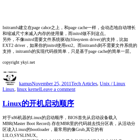
Initramfs建立在page cahce之上，和page cache一样，会动态地自动增长
和缩减尺寸来减入内存的使用量，而initrd做不到这点。
另外，不像initrd需要文件系统驱动(filesystem driver)的支持，比如
EXT2 driver，如果你的initrd使用ext2。而initramfs则不需要文件系统的
支持，initramfs的实现代码很简单，只是基于page cache的简单一层。
copyright ykyi.net
Author
Posted
Categories
Tags
on
kamus
November 25, 2011
Tech Articles
,
Unix / Linux
on
Linux
,
linux kernel
Leave a comment
initramfs
和
Linux的开机启动顺序
initrd
的
对于x86机器的Linux的启动顺序，BIOS首先从启动设备载入
区
MBR(Master Boot Record).存在MBR里的代码就去找分区表，从活动分
别
区读入Linux的bootloader，最常用的像Grub,其它的有
LILO,SYSLINUX。