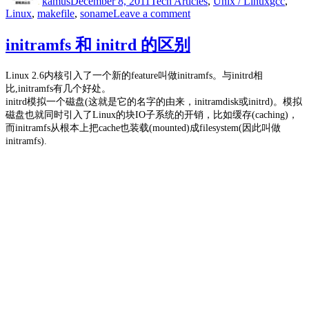
kamus
December 8, 2011
Tech Articles
,
Unix / Linux
gcc
,
on
Linux
,
makefile
,
soname
Leave a comment
linux
的
initramfs 和 initrd 的区别
soname，
链
Linux 2.6内核引入了一个新的feature叫做initramfs。与initrd相
接
比,initramfs有几个好处。
库
initrd模拟一个磁盘(这就是它的名字的由来，initramdisk或initrd)。模拟
的
磁盘也就同时引入了Linux的块IO子系统的开销，比如缓存(caching)，
问
而initramfs从根本上把cache也装载(mounted)成filesystem(因此叫做
题.
initramfs).