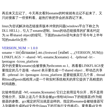
再后来又忘记了。今天再次看到soname的时候就有点记不起来了。又
只好搜索了一些资料看。趁热打铁把学会的东西记下来。
linux为尝试解决动态链接库版本冲突的问题(windows平台下称之为
DLL HELL)，引入了soname进制。linux的动态链接库的扩展名约定
为.so 即shared object的缩写。下面的makefile语句来自于哥今年上半年
写的makefile文件:
VERSION_NUM := 1.0.0
(dirname).so.
(subst ., ,
soname = lib
(firstword
(VERSION_NUM)))
LINKFLAGS := -shared -Wl,-soname,$(soname) -L. -lpthread -lrt -
lpentagon -lcross_platform
其中的变量$(soname)会被替换为eibcomm.so.1。再看看LINKFLAGS变
量指定的几个选项. -shared 表示要生成一个shared object，即动态共享
库. -pthread -lrt -lpentagon -lcross_platform 是要链接其它几个库，thread
和linux的posix线程库,rt是一个和实时系统相关的库它提供了高精度的
时间函数。
比较奇怪的是 -Wl,-soname,$(soname) 它们之前用逗号分开，而不是用
空格分开。实际上这几个东东会被gcc传给ld(linux下的链接器)作为链
接器的参数。gcc规定的写法就是这样的。指定的soname会被链接器写
入到最终生成的elf文件中(linux下的可执行文件格式)。要查看elf文件