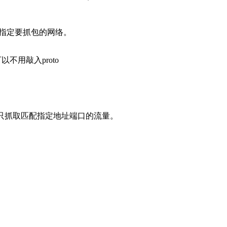
uting)指定要抓包的网络。
可以不用敲入proto
端口号。只抓取匹配指定地址端口的流量。