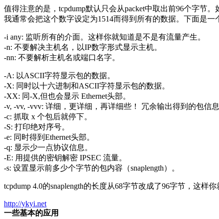
值得注意的是，tcpdump默认只会从packet中取出前96个
我通常会把这个数字设定为1514而得到所有的数据。下面是
-i any: 监听所有的介面。这样你就知道是不是有流量产生。
-n: 不要解决主机名，以IP数字形式显示主机。
-nn: 不要解析主机名或端口名字。
-A: 以ASCII字符显示包的数据。
-X: 同时以十六进制和ASCII字符显示包的数据。
-XX: 同-X,但也会显示 Ethernet头部。
-v, -vv, -vvv: 详细，更详细，再详细些！ 冗余输出得到的包信
-c: 抓取 x 个包后就停下。
-S: 打印绝对序号。
-e: 同时得到Ethernet头部。
-q: 显示少一点协议信息。
-E: 用提供的密钥解密 IPSEC 流量。
-s: 设置显示前多少个字节的包内容（snaplength）。
tcpdump 4.0的snaplength的长度从68字节改成了96
http://ykyi.net
一些基本的应用