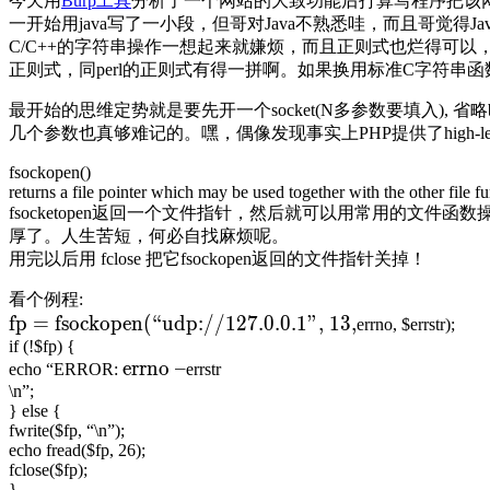
今天用
Burp工具
分析了一个网站的大致功能后打算写程序把该
一开始用java写了一小段，但哥对Java不熟悉哇，而且哥觉得
C/C++的字符串操作一想起来就嫌烦，而且正则式也烂得可以，数
正则式，同perl的正则式有得一拼啊。如果换用标准C字符串函
最开始的思维定势就是要先开一个socket(N多参数要填入), 省略
几个参数也真够难记的。嘿，偶像发现事实上PHP提供了high-level的
fsockopen()
returns a file pointer which may be used together with the other file func
fsocketopen返回一个文件指针，然后就可以用常用的文件函数操作
厚了。人生苦短，何必自找麻烦呢。
用完以后用 fclose 把它fsockopen返回的文件指针关掉！
看个例程:
fp = fsockopen(“udp://127.0.0.1”, 13,
errno, $errstr);
if (!$fp) {
errno –
echo “ERROR:
errstr
\n”;
} else {
fwrite($fp, “\n”);
echo fread($fp, 26);
fclose($fp);
}