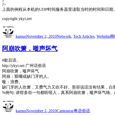
?>
上面的例程从本机的UDP时间服务器里读取当时的时间和日期
copyright ykyi.net
Author
Posted
Categories
Tags
on
kamus
November 2, 2010
Network
,
Tech Articles
,
Web
php
阿崩吹箫，嘥声坏气
#歇后语。
http://ykyi.net 广州话俗语
阿崩吹箫，嘥声坏气
阿崩：豁嘴或缺门牙的人。
嘥：浪费。
缺门牙的人吹箫，又费气力又吹不好。形容说话没有结果，白
%例句: 讲咁多佢一句都听唔入，真系阿崩吹箫，嘥声坏气咯。
Author
Posted
Categories
Tags
on
kamus
November 2, 2010
Cantonese
粤语俗语