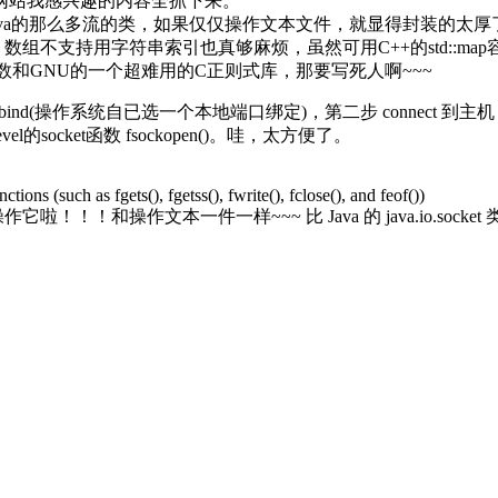
网站我感兴趣的内容全抓下来。
Java的那么多流的类，如果仅仅操作文本文件，就显得封装的太厚了
组不支持用字符串索引也真够麻烦，虽然可用C++的std::map
数和GNU的一个超难用的C正则式库，那要写死人啊~~~
bind(操作系统自已选一个本地端口绑定)，第二步 connect 到
socket函数 fsockopen()。哇，太方便了。
tions (such as fgets(), fgetss(), fwrite(), fclose(), and feof())
它啦！！！和操作文本一件一样~~~ 比 Java 的 java.io.so