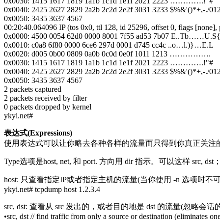
0x0030: 1415 1617 1819 1a1b 1c1d 1e1f 2021 2223 ………….!"#
0x0040: 2425 2627 2829 2a2b 2c2d 2e2f 3031 3233 $%&'()*+,-./01
0x0050: 3435 3637 4567
00:20:40.064096 IP (tos 0x0, ttl 128, id 25296, offset 0, flags [none
0x0000: 4500 0054 62d0 0000 8001 7f55 ad53 7b07 E..Tb……U.S{
0x0010: c0a8 6f80 0000 6ce6 297d 0001 d745 cc4c ..o…l.)}…E.L
0x0020: d005 0b00 0809 0a0b 0c0d 0e0f 1011 1213 …………….
0x0030: 1415 1617 1819 1a1b 1c1d 1e1f 2021 2223 ………….!"#
0x0040: 2425 2627 2829 2a2b 2c2d 2e2f 3031 3233 $%&'()*+,-./01
0x0050: 3435 3637 4567
2 packets captured
2 packets received by filter
0 packets dropped by kernel
ykyi.net#
表达式(Expressions)
使用表达式可以让你略去各种各样的流量而只得到你真正关注的。掌握表达
Type选项是host, net, 和 port. 方向用 dir 指示。可以这样 sr
host: 只查看指定IP或者指定主机的流量(当你使用 -n 选项时
ykyi.net# tcpdump host 1.2.3.4
src, dst: 查看从 src 发出的，或者目的地是 dst 的流量(忽略会
•src, dst // find traffic from only a source or destination (eliminates on