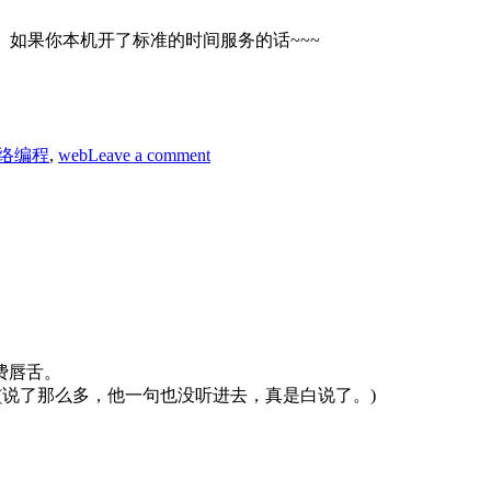
。如果你本机开了标准的时间服务的话~~~
on
fsockopen
网络编程
,
web
Leave a comment
真
好
用,PHP
的
高
级
别
网
络
函
费唇舌。
数！
(说了那么多，他一句也没听进去，真是白说了。)