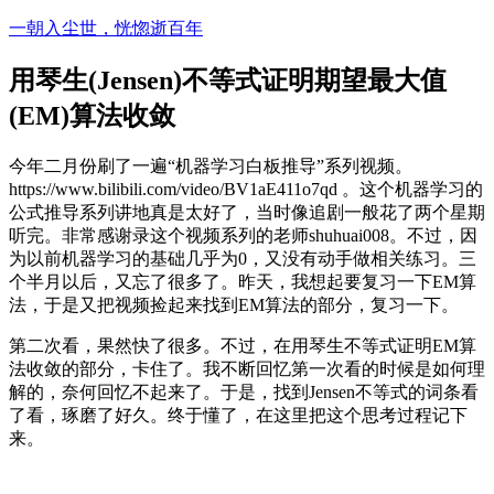
Skip
一朝入尘世，恍惚逝百年
to
content
用琴生(Jensen)不等式证明期望最大值
(EM)算法收敛
今年二月份刷了一遍“机器学习白板推导”系列视频。
https://www.bilibili.com/video/BV1aE411o7qd 。这个机器学习的
公式推导系列讲地真是太好了，当时像追剧一般花了两个星期
听完。非常感谢录这个视频系列的老师shuhuai008。不过，因
为以前机器学习的基础几乎为0，又没有动手做相关练习。三
个半月以后，又忘了很多了。昨天，我想起要复习一下EM算
法，于是又把视频捡起来找到EM算法的部分，复习一下。
第二次看，果然快了很多。不过，在用琴生不等式证明EM算
法收敛的部分，卡住了。我不断回忆第一次看的时候是如何理
解的，奈何回忆不起来了。于是，找到Jensen不等式的词条看
了看，琢磨了好久。终于懂了，在这里把这个思考过程记下
来。