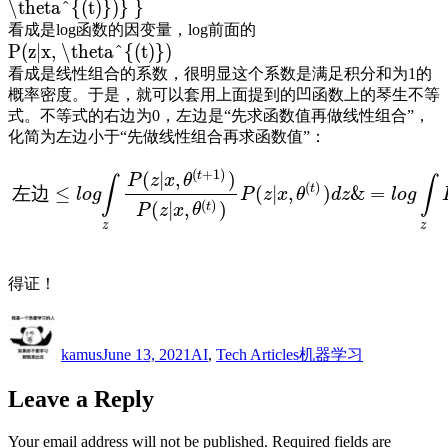
\theta^{(t)})} }
看成是log函数的因变量，log前面的
P(z|x, \theta^{(t)})
看成是线性组合的系数，很明显这个系数是满足积分和为1的
概率密度。于是，就可以套用上面提到的凹函数上的琴生不等
式。不等式的右边为0，左边是“先求函数值再做线性组合”，
化简为左边小于“先做线性组合再求函数值”：
(
+
1
)
(
|
,
)
t
P
z
x
θ
∫
∫
(
)
t
≤
(
|
,
)
&
=
左
边
l
o
g
P
z
x
θ
d
z
l
o
g
(
)
(
|
,
)
t
P
z
x
θ
z
z
得证！
Author
Posted
Categories
Tags
on
kamus
June 13, 2021
AI
,
Tech Articles
机器学习
Leave a Reply
Your email address will not be published.
Required fields are