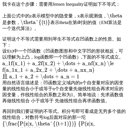
我卡在这个步骤：需要用Jensen Inequality证明如下不等式：
\theta
上面公式中的z表示模型中的隐变量，x表示观测值，
\theta^{(t)}
是参数，
表示theta在第t时刻的值（EM算法是
一个迭代算法）。
证明这个不等式需要用到琴生不等式在凹函数上的性质。如
下：
设f(x)中一个凹函数（凹函数图形和中文字凹的形状相反，可
以理解为上凸，log函数即一个凹函数）,下面的不等式成立。
a_1f(x_1) + a_2f(x_2) + \dots + a_nf(x_n) \le
f(a_1x_1 + a_2x_2 + \dots + a_nx_n)
且 a_1 + a_2 + \dots + a_n = 1
用自然语言描述是：凹函数定义域内的n个自变量对应的因变
量的线性组合小于或等于n个自变量先做线性组合再求对应的
因变量，作线性组合的系数之和为1。简单地说：先求函数值
再做线性组合 小于或等于 先做线性组合再求函数值。
再回到我们要证明的不等式。积分号即可看成是无穷多个值的
线性组合，对数符号log后面对应的那一坨
{\frac{P(z|x, \theta^{(t+1)})} {P(z|x,