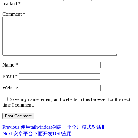
marked
*
Comment
*
Name
*
Email
*
Website
Save my name, email, and website in this browser for the next
time I comment.
Post
Previous
Previous
使用tailwindcss创建一个全屏模式对话框
post:
Next
Next
安卓平台下面开发DSP应用
navigation